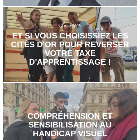
19 juin 2026
ET SI VOUS CHOISISSIEZ LES
CITÉS D'OR POUR REVERSER
VOTRE TAXE
D'APPRENTISSAGE !
2 février 2026
COMPRÉHENSION ET
SENSIBILISATION AU
HANDICAP VISUEL