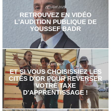
22 juillet 2026
RETROUVEZ EN VIDÉO
L'AUDITION PUBLIQUE DE
YOUSSEF BADR
19 juin 2026
ET SI VOUS CHOISISSIEZ LES
CITÉS D'OR POUR REVERSER
VOTRE TAXE
D'APPRENTISSAGE !