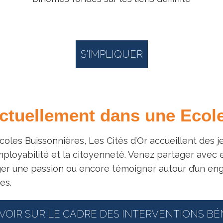
S'IMPLIQUER
nctuellement dans une Ecol
coles Buissonnières, Les Cités d’Or accueillent des j
mployabilité et la citoyenneté. Venez partager avec 
ager une passion ou encore témoigner autour d’un eng
es.
VOIR SUR LE CADRE DES INTERVENTIONS B