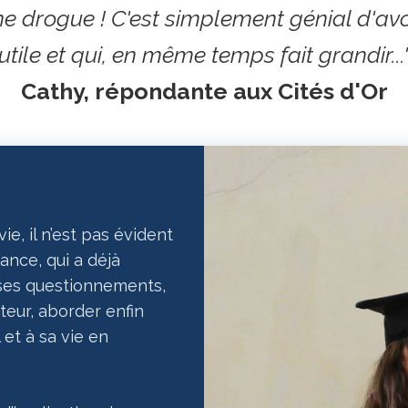
ne drogue ! C'est simplement génial d'a
utile et qui, en même temps fait grandir...
Cathy, répondante aux Cités d'Or
ie, il n’est pas évident
ance, qui a déjà
 ses questionnements,
teur, aborder enfin
 et à sa vie en