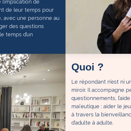
l’implication de
t de leur temps pour
ié, avec une personne au
ager des questions
le temps d’un
Quoi ?
Le répondant n’est ni un
miroir. Il accompagne p
questionnements, l’aid
maïeutique : aider le jeu
à travers la bienveillanc
d’adulte à adulte.