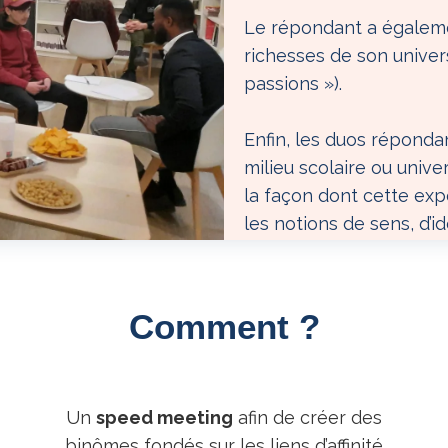
Le répondant a égalemen
richesses de son univer
passions »).
Enfin, les duos réponda
milieu scolaire ou unive
la façon dont cette ex
les notions de sens, d’id
Comment ?
Un
speed meeting
afin de créer des
binômes fondés sur les liens d’affinité