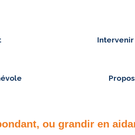
t
Intervenir
névole
Propose
ondant, ou grandir en aida