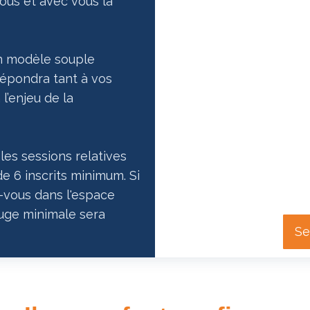
ous et avec vous la
un modèle souple
pondra tant à vos
l’enjeu de la
es sessions relatives
e 6 inscrits minimum. Si
z-vous dans l'espace
auge minimale sera
Se