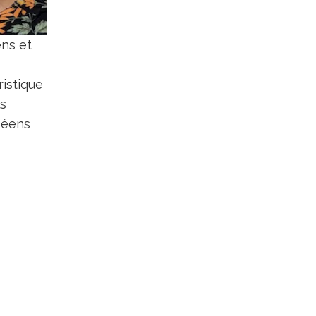
ns et
ristique
ls
péens