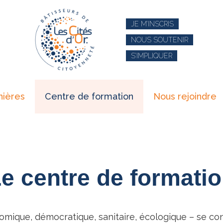
JE M’INSCRIS
NOUS SOUTENIR
S’IMPLIQUER
nières
Centre de formation
Nous rejoindre
e centre de formati
omique, démocratique, sanitaire, écologique – se con