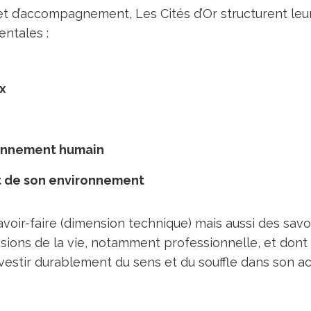
n et d’accompagnement, Les Cités d’Or structurent l
ntales :
ox
ironnement humain
 de son environnement
avoir-faire (dimension technique) mais aussi des savo
nsions de la vie, notamment professionnelle, et don
investir durablement du sens et du souffle dans son ac