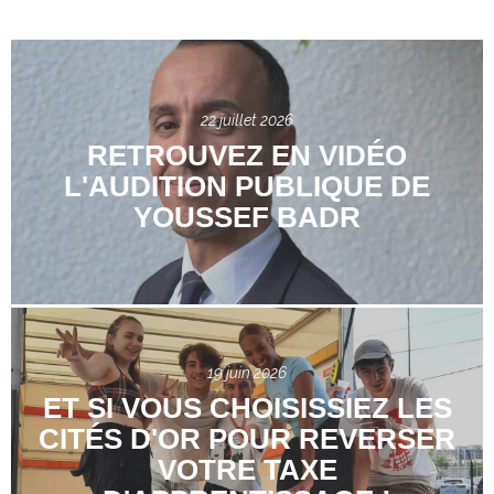
22 juillet 2026
RETROUVEZ EN VIDÉO
L'AUDITION PUBLIQUE DE
YOUSSEF BADR
19 juin 2026
ET SI VOUS CHOISISSIEZ LES
CITÉS D'OR POUR REVERSER
VOTRE TAXE