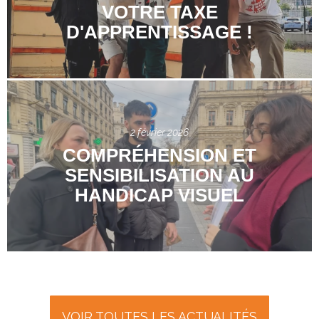
VOTRE TAXE
D'APPRENTISSAGE !
2 février 2026
COMPRÉHENSION ET
SENSIBILISATION AU
HANDICAP VISUEL
VOIR TOUTES LES ACTUALITÉS