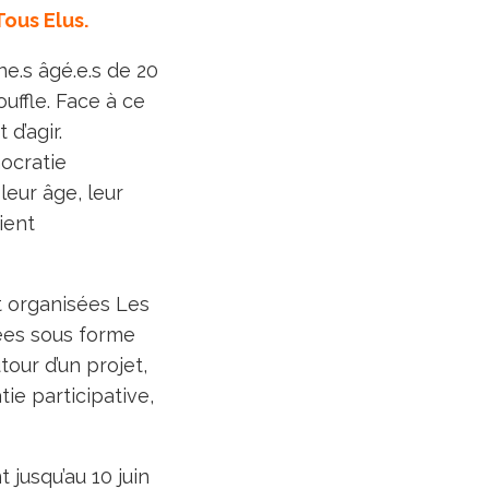
Tous Elus.
e.s âgé.e.s de 20
uffle. Face à ce
d’agir.
ocratie
leur âge, leur
ient
nt organisées Les
sées sous forme
tour d’un projet,
ie participative,
jusqu’au 10 juin