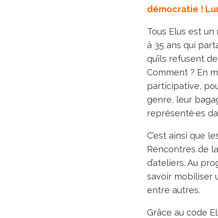
démocratie ! Lum
Tous Elus est un
à 35 ans qui part
qu’ils refusent d
Comment ? En mob
participative, po
genre, leur bagag
représenté·es da
C’est ainsi que l
Rencontres de la
d’ateliers. Au pr
savoir mobiliser 
entre autres.
Grâce au code EL