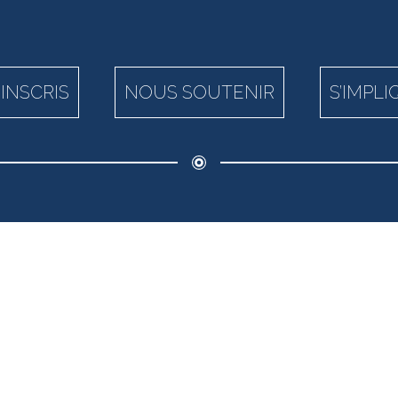
’INSCRIS
NOUS SOUTENIR
S’IMPL
LES CITES D’OR :
2 rue Commarmot
69001 Lyon
Tel : 04 78 30 94 36
Mail :
cp@lescitesdor.fr