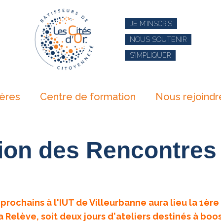
JE M’INSCRIS
NOUS SOUTENIR
S’IMPLIQUER
ières
Centre de formation
Nous rejoindr
ion des Rencontres 
n prochains à l'IUT de Villeurbanne aura lieu la 1ère
 Relève, soit deux jours d'ateliers destinés à boos