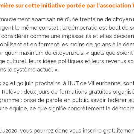
ière sur cette initiative portée par l'association 
 mouvement apartisan né d’une trentaine de citoyen.n
agent le même constat : la démocratie est bout de so
e considérer comme une impasse, ils et elles décident 
ilisant et en formant les moins de 30 ans à la dém
ur qu’un maximum de citoyen.ne.s, « quels que soient 
e culturel, leurs idées politiques et leurs revenus so
ns le système actuel ».
es 29 et 30 juin prochains, à l’IUT de Villeurbanne, so
 Relève : deux jours de formations gratuites organi
ogramme : prise de parole en public, savoir fédérer au
une équipe, ce que signifie concrètement la démocrat
U2020, vous pourrez donc vous inscrire gratuitement 