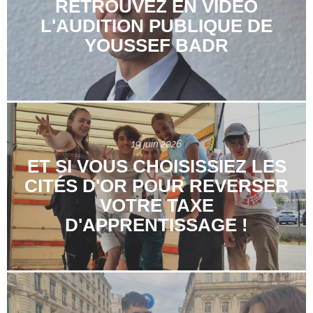
RETROUVEZ EN VIDÉO
L'AUDITION PUBLIQUE DE
YOUSSEF BADR
19 juin 2026
ET SI VOUS CHOISISSIEZ LES
CITÉS D'OR POUR REVERSER
VOTRE TAXE
D'APPRENTISSAGE !