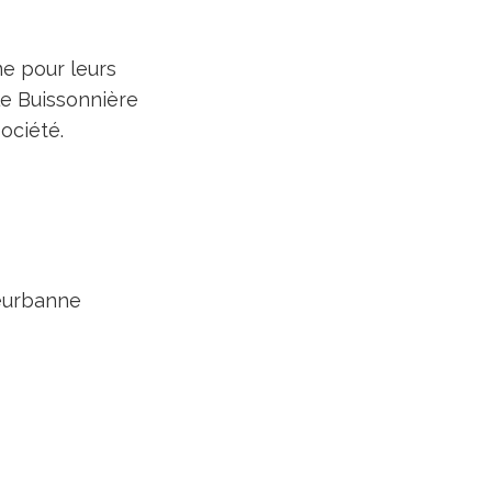
me pour leurs
le Buissonnière
ociété.
leurbanne