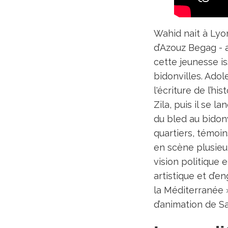
Wahid nait à Lyon
d’Azouz Begag - 
cette jeunesse is
bidonvilles. Adol
l'écriture de l’h
Zila, puis il se 
du bled au bidonv
quartiers, témoin
en scène plusieu
vision politique 
artistique et d’
la Méditerranée »
d’animation de Sa