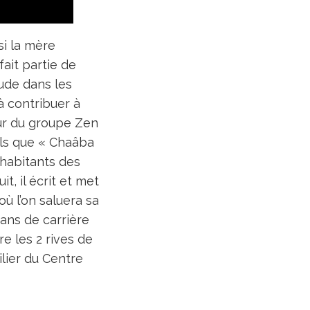
si la mère
ait partie de
rude dans les
 à contribuer à
eur du groupe Zen
tels que « Chaâba
 habitants des
, il écrit et met
ù l’on saluera sa
 ans de carrière
e les 2 rives de
ilier du Centre