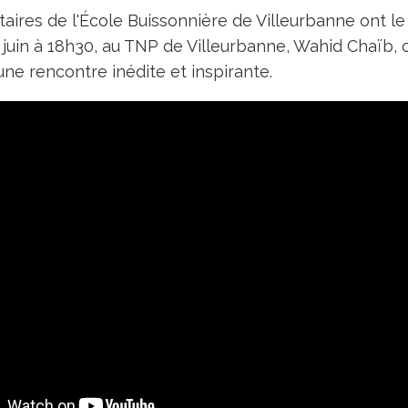
aires de l'École Buissonnière de Villeurbanne ont le 
0 juin à 18h30, au TNP de Villeurbanne, Wahid Chaïb, c
une rencontre inédite et inspirante.