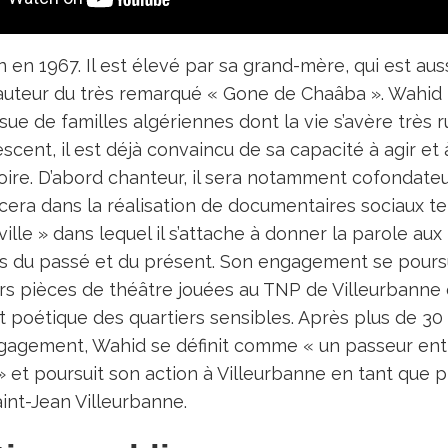
 en 1967. Il est élevé par sa grand-mère, qui est aus
auteur du très remarqué « Gone de Chaâba ». Wahid f
sue de familles algériennes dont la vie s’avère très 
escent, il est déjà convaincu de sa capacité à agir et
istoire. D’abord chanteur, il sera notamment cofondat
lancera dans la réalisation de documentaires sociaux 
ille » dans lequel il s’attache à donner la parole aux
s du passé et du présent. Son engagement se poursuit
rs pièces de théâtre jouées au TNP de Villeurbanne o
et poétique des quartiers sensibles. Après plus de 30
engagement, Wahid se définit comme « un passeur entr
 et poursuit son action à Villeurbanne en tant que p
int-Jean Villeurbanne.