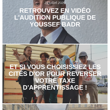
22 juillet 2026
RETROUVEZ EN VIDÉO
L'AUDITION PUBLIQUE DE
YOUSSEF BADR
19 juin 2026
ET SI VOUS CHOISISSIEZ LES
CITÉS D'OR POUR REVERSER
VOTRE TAXE
D'APPRENTISSAGE !