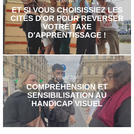
19 juin 2026
ET SI VOUS CHOISISSIEZ LES
CITÉS D'OR POUR REVERSER
VOTRE TAXE
D'APPRENTISSAGE !
2 février 2026
COMPRÉHENSION ET
SENSIBILISATION AU
HANDICAP VISUEL