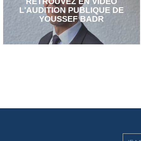
RETROUVEZ EN VIDÉO
L'AUDITION PUBLIQUE DE
YOUSSEF BADR