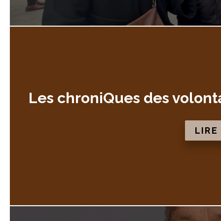
Les chroniQues des volonta
LIRE