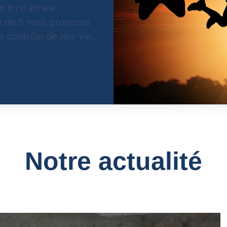
n fin d'année.
ue de 6 mois proposés
e contrôle de leur vie,
.
Notre actualité