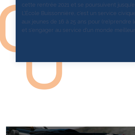
cette rentrée 2021 et se poursuivent jusqu'e
L’École Buissonnière, c'est un service civiq
aux jeunes de 16 à 25 ans pour (re)prendre l
et s'engager au service d'un monde meilleur