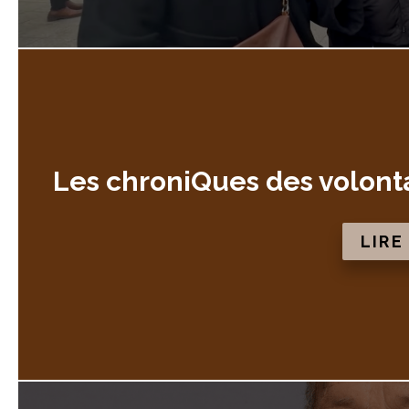
Les chroniQues des volonta
LIRE