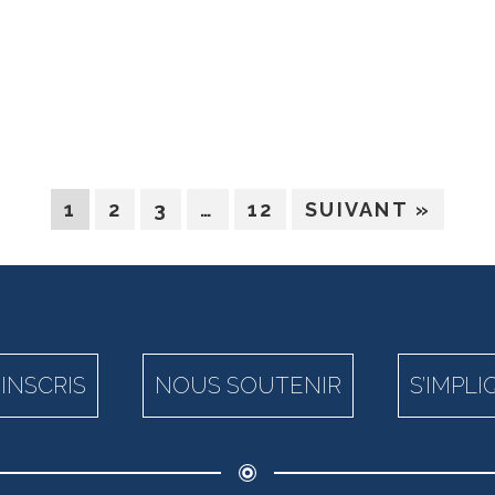
1
2
3
…
12
SUIVANT »
’INSCRIS
NOUS SOUTENIR
S’IMPL