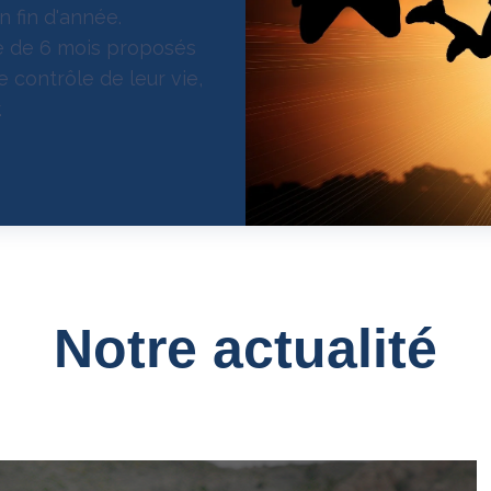
n fin d'année.
ue de 6 mois proposés
e contrôle de leur vie,
.
Notre actualité