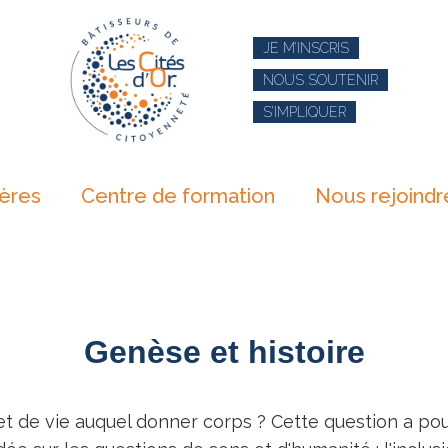
JE M’INSCRIS
NOUS SOUTENIR
S’IMPLIQUER
ières
Centre de formation
Nous rejoindr
Genèse et histoire
jet de vie auquel donner corps ? Cette question a pous