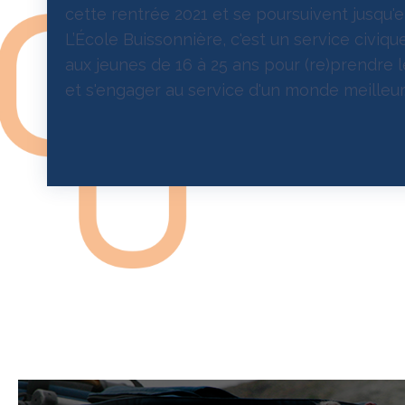
cette rentrée 2021 et se poursuivent jusqu'e
L’École Buissonnière, c'est un service civiq
aux jeunes de 16 à 25 ans pour (re)prendre l
et s'engager au service d'un monde meilleur