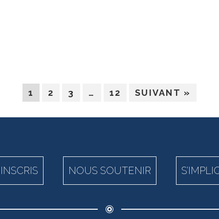
1
2
3
…
12
SUIVANT »
’INSCRIS
NOUS SOUTENIR
S’IMPL