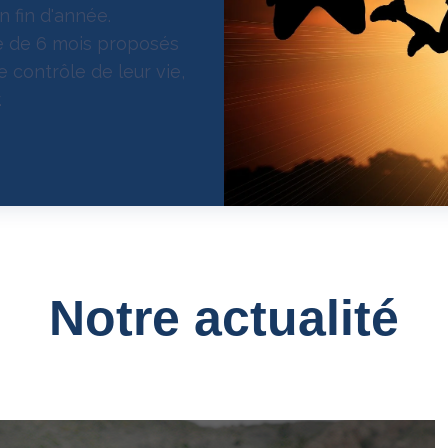
n fin d'année.
ue de 6 mois proposés
e contrôle de leur vie,
.
Notre actualité