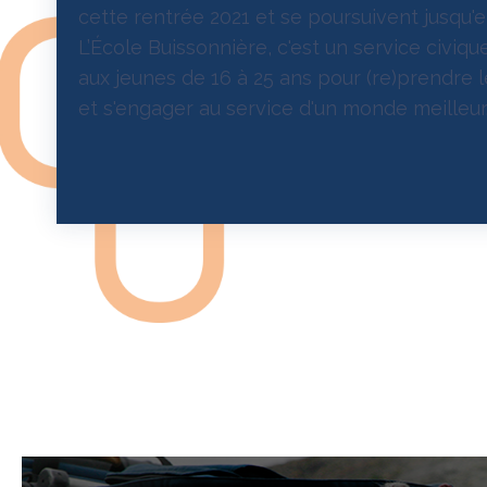
cette rentrée 2021 et se poursuivent jusqu'e
L’École Buissonnière, c'est un service civiq
aux jeunes de 16 à 25 ans pour (re)prendre l
et s'engager au service d'un monde meilleur