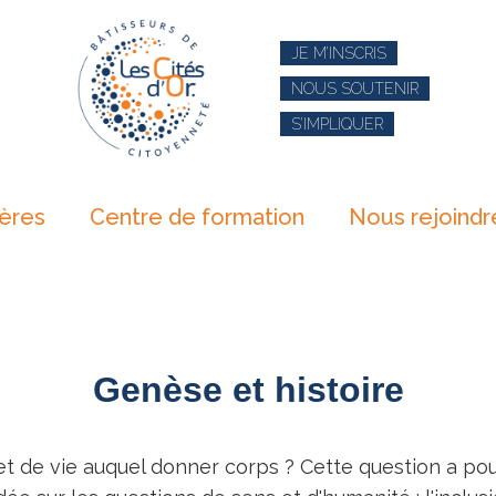
JE M’INSCRIS
NOUS SOUTENIR
S’IMPLIQUER
ières
Centre de formation
Nous rejoindr
Genèse et histoire
jet de vie auquel donner corps ? Cette question a pous