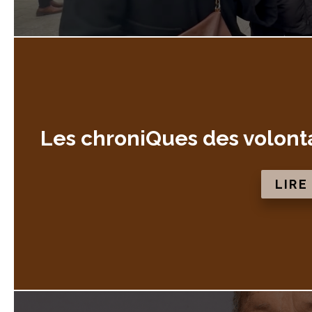
Les chroniQues des volonta
LIRE