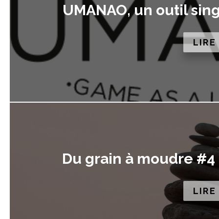
UMANAO, un outil sing
LIRE
Du grain à moudre #4 –
LIRE