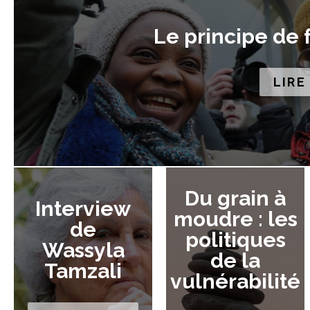
Le principe de 
LIRE
Du grain à
Interview
moudre : les
de
politiques
Wassyla
de la
Tamzali
vulnérabilité