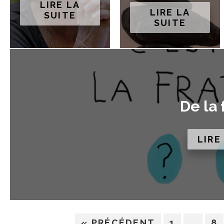
LIRE LA
LIRE LA
SUITE
SUITE
De la 
LIRE
« PRÉCÉDENT
1
…
8