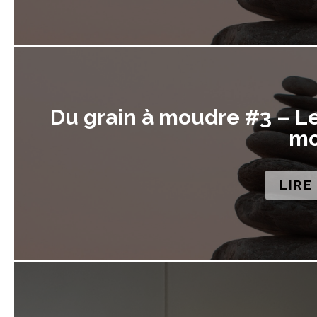
Du grain à moudre #3 – Le
mo
LIRE